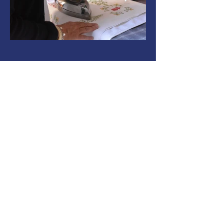
Conocé el
proceso
de admisión
Admisiones